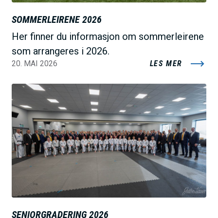
SOMMERLEIRENE 2026
Her finner du informasjon om sommerleirene
som arrangeres i 2026.
20. MAI 2026
LES MER
B
i
l
d
e
SENIORGRADERING 2026