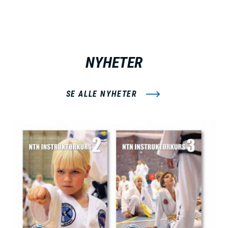
NYHETER
SE ALLE NYHETER
B
i
l
d
e