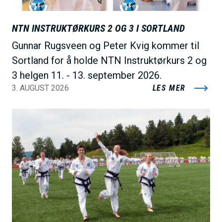
NTN INSTRUKTØRKURS 2 OG 3 I SORTLAND
Gunnar Rugsveen og Peter Kvig kommer til
Sortland for å holde NTN Instruktørkurs 2 og
3 helgen 11. - 13. september 2026.
3. AUGUST 2026
LES MER
B
i
l
d
e